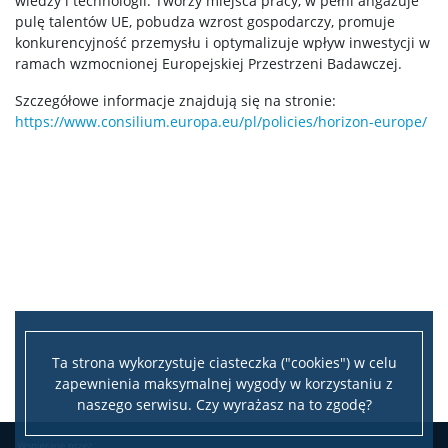
wiedzy i technologii. Tworzy miejsca pracy, w pełni angażuje
pulę talentów UE, pobudza wzrost gospodarczy, promuje
konkurencyjność przemysłu i optymalizuje wpływ inwestycji w
ramach wzmocnionej Europejskiej Przestrzeni Badawczej.
Szczegółowe informacje znajdują się na stronie:
https://www.consilium.europa.eu/pl/policies/horizon-europe/
Ta strona wykorzystuje ciasteczka ("cookies") w celu
zapewnienia maksymalnej wygody w korzystaniu z
naszego serwisu. Czy wyrażasz na to zgodę?