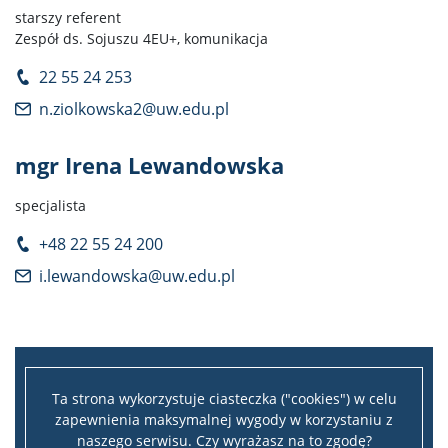
starszy referent
Zespół ds. Sojuszu 4EU+, komunikacja
22 55 24 253
n.ziolkowska2@uw.edu.pl
mgr Irena Lewandowska
specjalista
+48 22 55 24 200
i.lewandowska@uw.edu.pl
Ta strona wykorzystuje ciasteczka ("cookies") w celu
zapewnienia maksymalnej wygody w korzystaniu z
naszego serwisu. Czy wyrażasz na to zgodę?