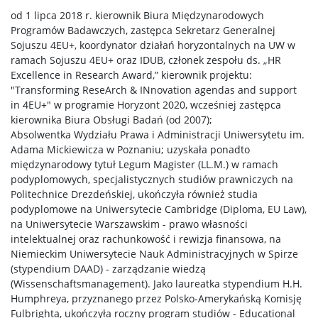
od 1 lipca 2018 r. kierownik Biura Międzynarodowych
Programów Badawczych, zastępca Sekretarz Generalnej
Sojuszu 4EU+, koordynator działań horyzontalnych na UW w
ramach Sojuszu 4EU+ oraz IDUB, członek zespołu ds. „HR
Excellence in Research Award,” kierownik projektu:
"Transforming ReseArch & INnovation agendas and support
in 4EU+" w programie Horyzont 2020, wcześniej zastępca
kierownika Biura Obsługi Badań (od 2007);
Absolwentka Wydziału Prawa i Administracji Uniwersytetu im.
Adama Mickiewicza w Poznaniu; uzyskała ponadto
międzynarodowy tytuł Legum Magister (LL.M.) w ramach
podyplomowych, specjalistycznych studiów prawniczych na
Politechnice Drezdeńskiej, ukończyła również studia
podyplomowe na Uniwersytecie Cambridge (Diploma, EU Law),
na Uniwersytecie Warszawskim - prawo własności
intelektualnej oraz rachunkowość i rewizja finansowa, na
Niemieckim Uniwersytecie Nauk Administracyjnych w Spirze
(stypendium DAAD) - zarządzanie wiedzą
(Wissenschaftsmanagement). Jako laureatka stypendium H.H.
Humphreya, przyznanego przez Polsko-Amerykańską Komisję
Fulbrighta, ukończyła roczny program studiów - Educational