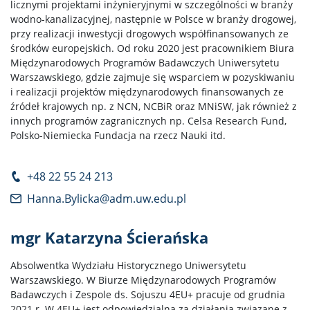
licznymi projektami inżynieryjnymi w szczególności w branży
wodno-kanalizacyjnej, następnie w Polsce w branży drogowej,
przy realizacji inwestycji drogowych współfinansowanych ze
środków europejskich. Od roku 2020 jest pracownikiem Biura
Międzynarodowych Programów Badawczych Uniwersytetu
Warszawskiego, gdzie zajmuje się wsparciem w pozyskiwaniu
i realizacji projektów międzynarodowych finansowanych ze
źródeł krajowych np. z NCN, NCBiR oraz MNiSW, jak również z
innych programów zagranicznych np. Celsa Research Fund,
Polsko-Niemiecka Fundacja na rzecz Nauki itd.
+48 22 55 24 213
Hanna.Bylicka@adm.uw.edu.pl
mgr Katarzyna Ścierańska
Absolwentka Wydziału Historycznego Uniwersytetu
Warszawskiego. W Biurze Międzynarodowych Programów
Badawczych i Zespole ds. Sojuszu 4EU+ pracuje od grudnia
2021 r. W 4EU+ jest odpowiedzialna za działania związane z