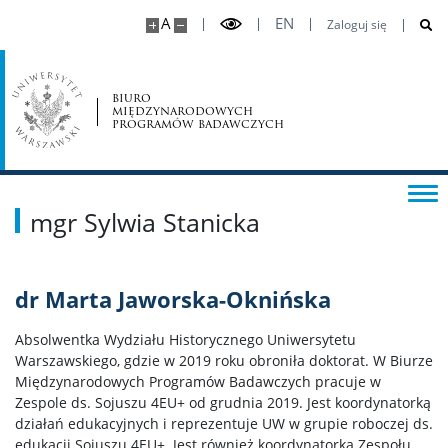
A
EN
Zaloguj się
biuro
międzynarodowych
programów badawczych
mgr Sylwia Stanicka
dr Marta Jaworska-Oknińska
Absolwentka Wydziału Historycznego Uniwersytetu
Warszawskiego, gdzie w 2019 roku obroniła doktorat. W Biurze
Międzynarodowych Programów Badawczych pracuje w
Zespole ds. Sojuszu 4EU+ od grudnia 2019. Jest koordynatorką
działań edukacyjnych i reprezentuje UW w grupie roboczej ds.
edukacji Sojuszu 4EU+. Jest również koordynatorką Zespołu