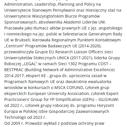
Administration, Leadership, Planning and Policy na
Uniwersytecie Stanowym Pensylwanii oraz miesięczny staż na
Uniwersytecie Waszyngtońskim Biurze Programów
Sponsorowanych, absolwentka Akademii Liderów UW.
Pracowała jako tłumacz aktów prawnych UE z jęz. angielskiego
i niemieckiego na jęz. polski w Sekretariacie Generalnym Rady
UE w Brukseli; kierowała Regionalnym Punktem Kontaktowym
„Centrum” Programów Badawczych UE (2014-2020),
przewodniczyła Grupie EU Research Liaison Officers sieci
Uniwersytetów Stołecznych UNICA (2017-2021), liderka Grupy
Roboczej „LEGAL” w ramach Sieci 1302 Programu COST –
BESTPRAC (Building Network of Administrative Excellence)
2014-2017, ekspert KE - grupa ds. uproszenia zasad w
Programach Ramowych UE oraz dwukrotnie ewaluatorka
wniosków w konkursach o MSCA COFUND, członek grup
eksperckich European University Association, członek Expert
Practicioners’ Group for FP Simplification (GEPs) – IGLO/KoWi
od 2022 r., członek grupy roboczej ds. programu Horyzont
Europa w Polskiej Izbie Gospodarczej Zaawansowanych
Technologii od 2023 r.
Od 2009 r. Prowadzi wykład z podstaw ochrony praw